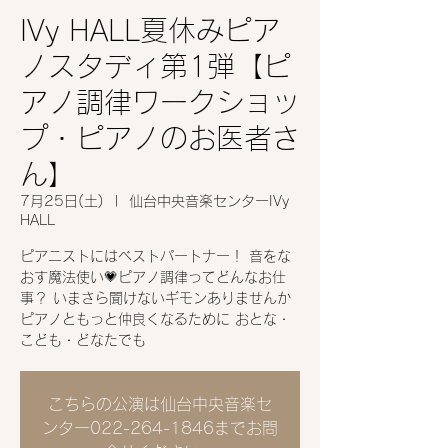
IVy HALL夏休みピア
ノスタディ第1弾【ピ
アノ調律ワークショッ
プ・ピアノのお医者さ
ん】
7月25日(土)
  |  
仙台中央音楽センターIVy
HALL
ピアニストにはベストパートナー！ 音をな
おす魔法使い💗ピアノ調律ってどんなお仕
事？ いまさら聞けないギモンありませんか
ピアノともっと仲良くなるために おとな・
こども・どなたでも
こちらの公演は仙台中央音楽セ
ンター022-264-1846までお問