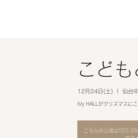
こども
12月24日(土)
  |  
仙台中
IVy HALLがクリスマス
こちらの公演は022-2