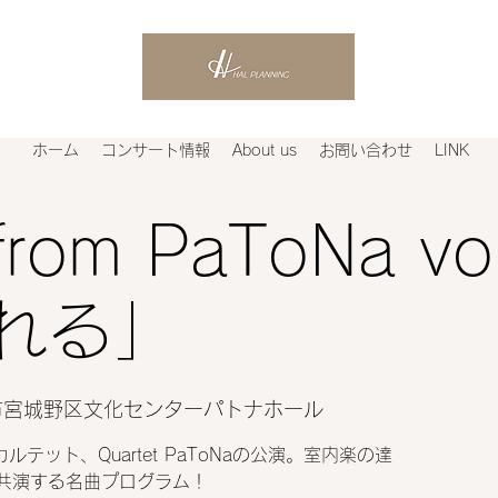
ホーム
コンサート情報
About us
お問い合わせ
LINK
from PaToNa vo
れる」
市宮城野区文化センターパトナホール
ルテット、Quartet PaToNaの公演。室内楽の達
共演する名曲プログラム！