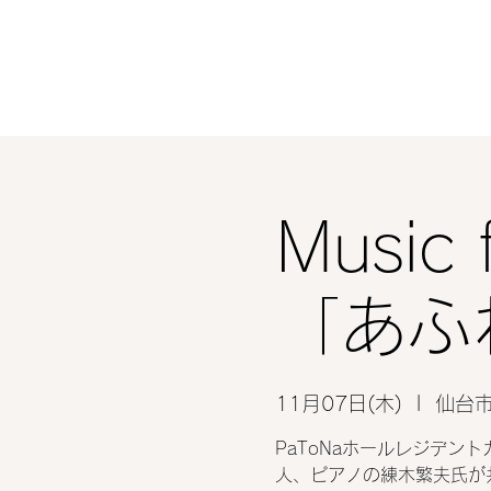
Music 
「あふ
11月07日(木)
  |  
仙台
PaToNaホールレジデントカ
人、ピアノの練木繁夫氏が