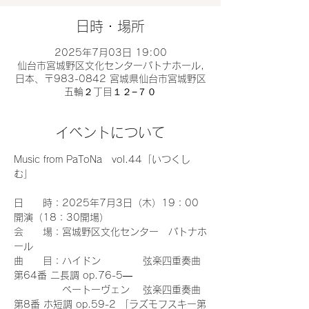
日時・場所
2025年7月03日 19:00
仙台市宮城野区文化センターパトナホール,
日本、〒983-0842 宮城県仙台市宮城野区
五輪２丁目１２−７０
イベントについて
Music from PaToNa　vol.44「いつくし
む」
日　　時：2025年7月3日（木）19：00
開演（18：30開場）
会　　場：宮城野区文化センター　パトナホ
ール
曲　　目：ハイドン 　　　　弦楽四重奏曲 
第64番 ニ長調 op.76-5―
　　　　　ベートーヴェン　 弦楽四重奏曲 
第8番 ホ短調 op.59-2 「ラズモフスキー第