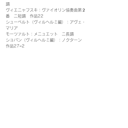
調

ヴィエニャフスキ：ヴァイオリン協奏曲第２
番　ニ短調　作品22

シューベルト（ヴィルヘルミ編）：アヴェ・
マリア

モーツァルト：メニュエット　ニ長調

ショパン（ヴィルヘルミ編）：ノクターン　
作品27−2

ベートーヴェン（アウアー編）：アテネの廃
墟より“回教僧の合唱”、“トルコ行進曲”

チャイコフスキー：懐かしい土地の想い出よ
り“メロディ”作品42−3

パガニーニ（アウアー編）：奇想曲第24番 
作品1−24
続きを読む >>
このイベントをシェア