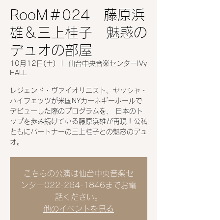
RooM＃024 藤原浜
雄＆三上桂子 魅惑の
デュオの部屋
10月12日(土)
  |  
仙台中央音楽センターIVy
HALL
レジェンド・ヴァイオリニスト、ヤッシャ・
ハイフェッツが米国NYカーネギーホールで
デビューした際のプログラムを、 日本のト
ップを歩み続けている藤原浜雄が再現！公私
ともにパートナーの三上桂子との魅惑のデュ
オ。
こちらの公演は仙台中央音楽セ
ンター022-264-1846までお電
話ください。
他のイベントを見る