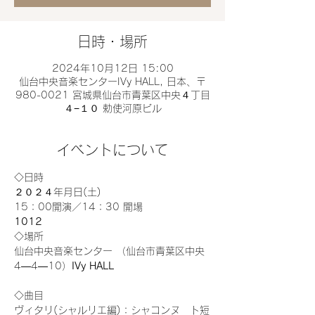
日時・場所
2024年10月12日 15:00
仙台中央音楽センターIVy HALL, 日本、〒
980-0021 宮城県仙台市青葉区中央４丁目
４−１０ 勅使河原ビル
イベントについて
◇日時
２０２４年
月
日(土)

10
12
◇場所
仙台中央音楽センター 
（仙台市青葉区中央
4―4―10）
◇曲目
ヴィタリ(シャルリエ編)：シャコンヌ　ト短